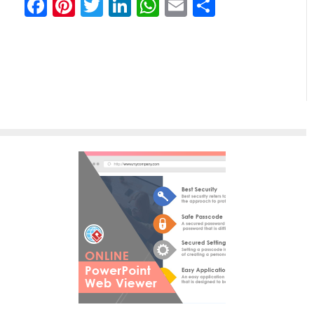
Facebook
Pinterest
Twitter
LinkedIn
WhatsApp
Email
共
有