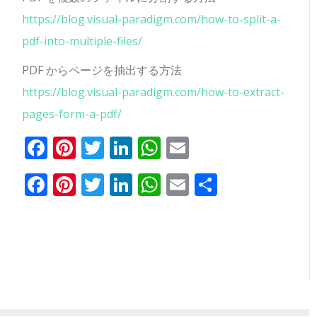
https://blog.visual-paradigm.com/how-to-split-a-
pdf-into-multiple-files/
PDF からページを抽出する方法
https://blog.visual-paradigm.com/how-to-extract-
pages-form-a-pdf/
フ
ピ
ツ
リ
ワ
E
シ
ェ
ン
イ
ン
ッ
メ
ェ
Facebook
Pinterest
Twitter
LinkedIn
WhatsApp
Email
共
イ
タ
ッ
ク
ツ
ー
ア
有
ス
レ
タ
ト
ア
ル
ブ
ス
ー
イ
ッ
ッ
ト
ン
プ
ク