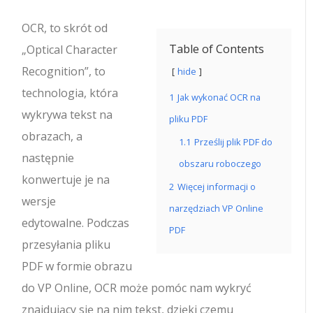
OCR, to skrót od
Table of Contents
„Optical Character
Recognition”, to
hide
technologia, która
1
Jak wykonać OCR na
wykrywa tekst na
pliku PDF
obrazach, a
1.1
Prześlij plik PDF do
następnie
obszaru roboczego
konwertuje je na
2
Więcej informacji o
wersje
narzędziach VP Online
edytowalne. Podczas
PDF
przesyłania pliku
PDF w formie obrazu
do VP Online, OCR może pomóc nam wykryć
znajdujący się na nim tekst, dzięki czemu