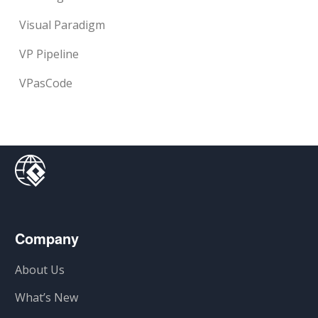
Visual Paradigm
VP Pipeline
VPasCode
Company
About Us
What’s New