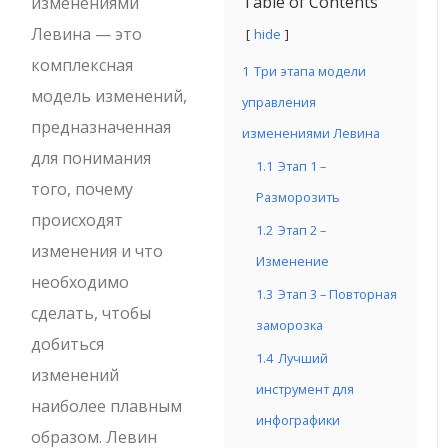
Table of Contents
изменениями
Левина — это
hide
комплексная
1
Три этапа модели
модель изменений,
управления
предназначенная
изменениями Левина
для понимания
1.1
Этап 1 –
того, почему
Разморозить
происходят
1.2
Этап 2 –
изменения и что
Изменение
необходимо
1.3
Этап 3 – Повторная
сделать, чтобы
заморозка
добиться
1.4
Лучший
изменений
инструмент для
наиболее плавным
инфографики
образом.
Левин