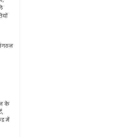
े,
ले
ियों
संगठन
न के
ट,
 में