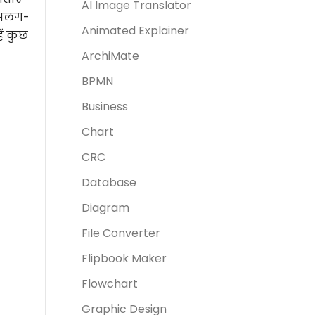
AI Image Translator
क अलग-
Animated Explainer
ें कुछ
ArchiMate
BPMN
Business
Chart
CRC
Database
Diagram
File Converter
Flipbook Maker
Flowchart
Graphic Design