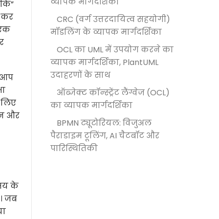
व्यापक मार्गदर्शिका
ीके”
न कर
CRC (वर्ग उत्तरदायित्व सहयोगी)
 एक
मॉडलिंग के व्यापक मार्गदर्शिका
कर
OCL का UML में उपयोग करने का
व्यापक मार्गदर्शिका, PlantUML
उदाहरणों के साथ
। आप
षा
ऑब्जेक्ट कॉन्स्ट्रेंट लैंग्वेज (OCL)
 लिए
का व्यापक मार्गदर्शिका
थन और
BPMN ट्यूटोरियल: विजुअल
पैराडाइम टूलिंग, AI चैटबॉट और
पारिस्थितिकी
मय के
ा। जब
या