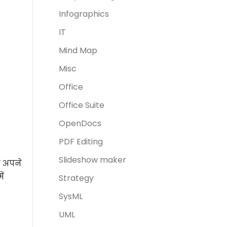
Infographics
IT
Mind Map
Misc
Office
Office Suite
OpenDocs
PDF Editing
Slideshow maker
ब अपने
ें
Strategy
SysML
UML