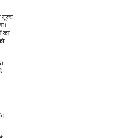
मूल्य
गा।
ों का
को
ूत
ले
की