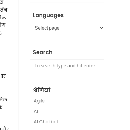
से
र्तन
Languages
िन्न
लोग
Languages
ह
Search
 और
श्रेणियां
ामिल
Agile
के
AI
AI Chatbot
आमतौर