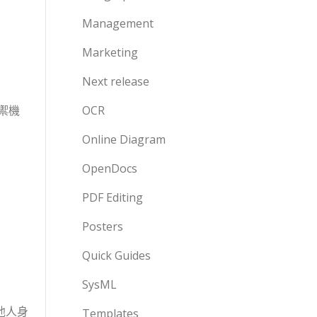
Management
Marketing
Next release
禦機
OCR
Online Diagram
OpenDocs
PDF Editing
Posters
Quick Guides
SysML
他人身
Templates