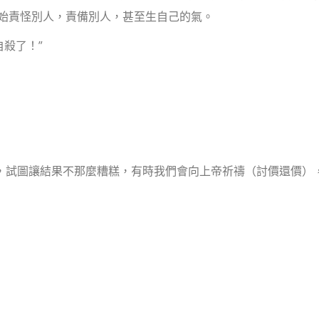
始責怪別人，責備別人，甚至生自己的氣。
殺了！”
化，試圖讓結果不那麼糟糕，有時我們會向上帝祈禱（討價還價）