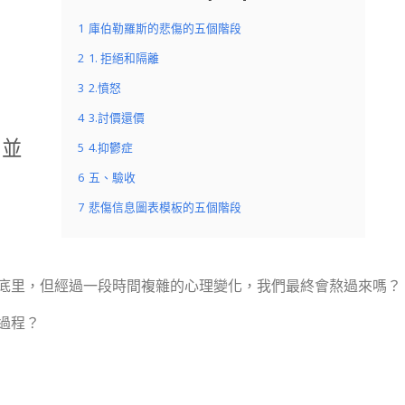
1
庫伯勒羅斯的悲傷的五個階段
2
1. 拒絕和隔離
3
2.憤怒
4
3.討價還價
，並
5
4.抑鬱症
6
五、驗收
7
悲傷信息圖表模板的五個階段
底里，但經過一段時間複雜的心理變化，我們最終會熬過來嗎？
過程？