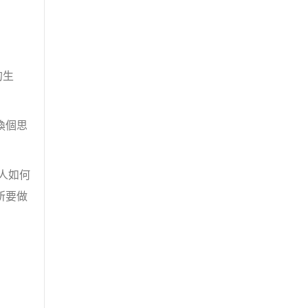
的生
換個思
人如何
所要做