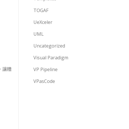
TOGAF
UeXceler
UML
Uncategorized
Visual Paradigm
，讓糟
VP Pipeline
VPasCode