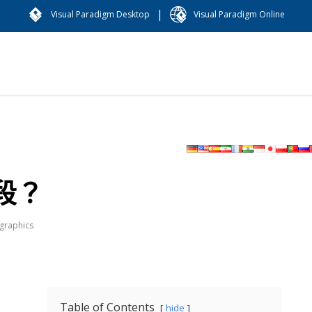
|
Visual Paradigm Desktop
Visual Paradigm Online
段？
ographics
Table of Contents
hide