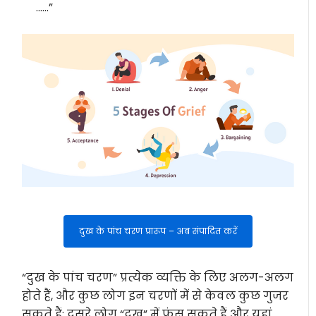
……”
दुख के पांच चरण प्रारूप – अब संपादित करें
“दुख के पांच चरण” प्रत्येक व्यक्ति के लिए अलग-अलग
होते हैं, और कुछ लोग इन चरणों में से केवल कुछ गुजर
सकते हैं; दूसरे लोग “दुख” में फंस सकते हैं और यहां