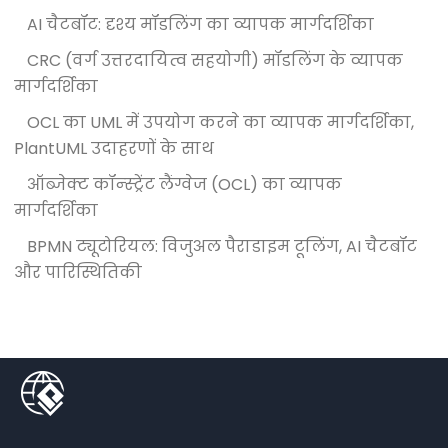
AI चैटबॉट: दृश्य मॉडलिंग का व्यापक मार्गदर्शिका
CRC (वर्ग उत्तरदायित्व सहयोगी) मॉडलिंग के व्यापक
मार्गदर्शिका
OCL का UML में उपयोग करने का व्यापक मार्गदर्शिका,
PlantUML उदाहरणों के साथ
ऑब्जेक्ट कॉन्स्ट्रेंट लैंग्वेज (OCL) का व्यापक
मार्गदर्शिका
BPMN ट्यूटोरियल: विजुअल पैराडाइम टूलिंग, AI चैटबॉट
और पारिस्थितिकी