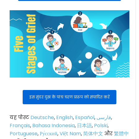
इस सुंदर दुख के पांच चरण प्रारूप को संपादित करें
यह पोस्ट
Deutsche
,
English
,
Español
,
فارسی
,
Français
,
Bahasa Indonesia
,
日本語
,
Polski
,
Portuguese
,
Ру́сский
,
Việt Nam
,
简体中文
और
繁體中