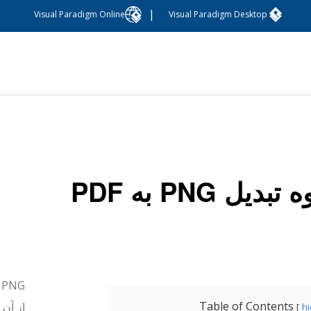
|
Visual Paradigm Online
Visual Paradigm Desktop
بدیل PNG به PDF
G
Table of Contents
از آن 
h