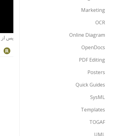
Marketing
OCR
Online Diagram
پس از 
OpenDocs
PDF Editing
Posters
Quick Guides
SysML
Templates
TOGAF
UML