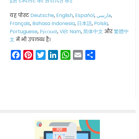
इस टेम्पलेट को संपादित करें
यह पोस्ट
Deutsche
,
English
,
Español
,
فارسی
,
Français
,
Bahasa Indonesia
,
日本語
,
Polski
,
Portuguese
,
Ру́сский
,
Việt Nam
,
简体中文
और
繁體中
文
में भी उपलब्ध है।
Facebook
Pinterest
Twitter
LinkedIn
WhatsApp
Email
Share