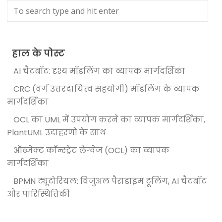
हाल के पोस्ट
AI चैटबॉट: दृश्य मॉडलिंग का व्यापक मार्गदर्शिका
CRC (वर्ग उत्तरदायित्व सहयोगी) मॉडलिंग के व्यापक
मार्गदर्शिका
OCL का UML में उपयोग करने का व्यापक मार्गदर्शिका,
PlantUML उदाहरणों के साथ
ऑब्जेक्ट कॉन्स्ट्रेंट लैंग्वेज (OCL) का व्यापक
मार्गदर्शिका
BPMN ट्यूटोरियल: विजुअल पैराडाइम टूलिंग, AI चैटबॉट
और पारिस्थितिकी