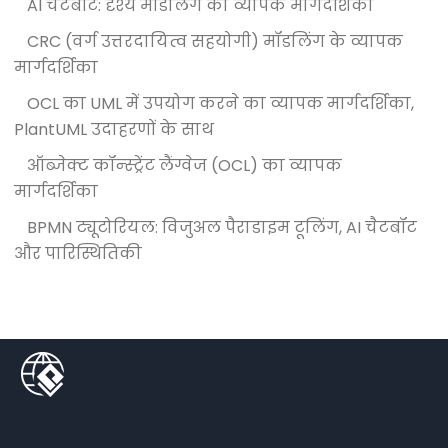
AI चैटबॉट: दृश्य मॉडलिंग का व्यापक मार्गदर्शिका
CRC (वर्ग उत्तरदायित्व सहयोगी) मॉडलिंग के व्यापक
मार्गदर्शिका
OCL का UML में उपयोग करने का व्यापक मार्गदर्शिका,
PlantUML उदाहरणों के साथ
ऑब्जेक्ट कॉन्स्ट्रेंट लैंग्वेज (OCL) का व्यापक
मार्गदर्शिका
BPMN ट्यूटोरियल: विजुअल पैराडाइम टूलिंग, AI चैटबॉट
और पारिस्थितिकी