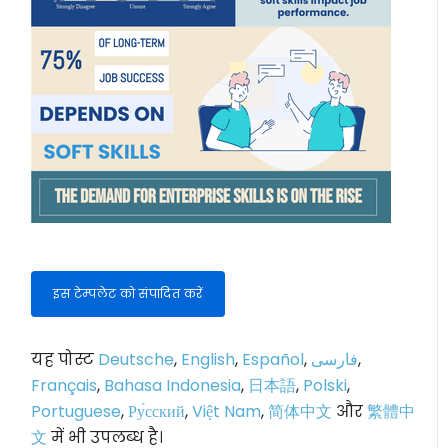
इस टेम्पलेट को संपादित करें
यह पोस्ट
Deutsche
,
English
,
Español
,
فارسی
,
Français
,
Bahasa Indonesia
,
日本語
,
Polski
,
Portuguese
,
Ру́сский
,
Việt Nam
,
简体中文
और
繁體中
文
में भी उपलब्ध है।