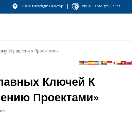
|
Visual Paradigm Desktop
Visual Paradigm Online
ному Управлению Проектами»
лавных Ключей К
лению Проектами»
tes