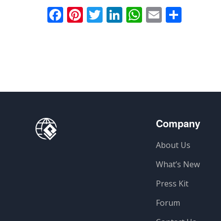
Facebook
Pinterest
Twitter
LinkedIn
WhatsApp
Email
Отпр
Company
About Us
What’s New
Press Kit
Forum