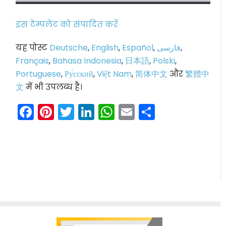
इस टेम्पलेट को संपादित करें
यह पोस्ट
Deutsche
,
English
,
Español
,
فارسی
,
Français
,
Bahasa Indonesia
,
日本語
,
Polski
,
Portuguese
,
Ру́сский
,
Việt Nam
,
简体中文
और
繁體中
文
में भी उपलब्ध है।
Facebook
Pinterest
Twitter
LinkedIn
WhatsApp
Email
Share