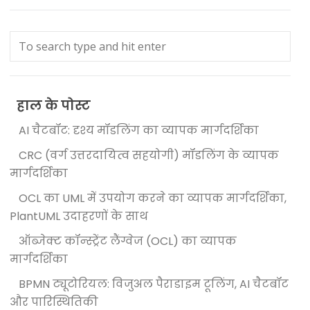
हाल के पोस्ट
AI चैटबॉट: दृश्य मॉडलिंग का व्यापक मार्गदर्शिका
CRC (वर्ग उत्तरदायित्व सहयोगी) मॉडलिंग के व्यापक
मार्गदर्शिका
OCL का UML में उपयोग करने का व्यापक मार्गदर्शिका,
PlantUML उदाहरणों के साथ
ऑब्जेक्ट कॉन्स्ट्रेंट लैंग्वेज (OCL) का व्यापक
मार्गदर्शिका
BPMN ट्यूटोरियल: विजुअल पैराडाइम टूलिंग, AI चैटबॉट
और पारिस्थितिकी