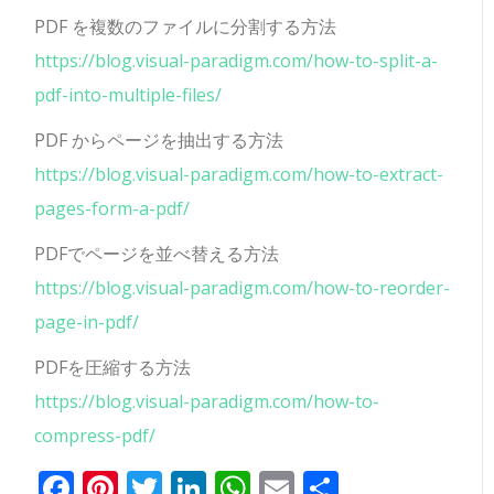
PDF を複数のファイルに分割する方法
https://blog.visual-paradigm.com/how-to-split-a-
pdf-into-multiple-files/
PDF からページを抽出する方法
https://blog.visual-paradigm.com/how-to-extract-
pages-form-a-pdf/
PDFでページを並べ替える方法
https://blog.visual-paradigm.com/how-to-reorder-
page-in-pdf/
PDFを圧縮する方法
https://blog.visual-paradigm.com/how-to-
compress-pdf/
Facebook
Pinterest
Twitter
LinkedIn
WhatsApp
Email
共