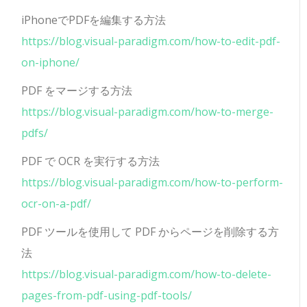
iPhoneでPDFを編集する方法
https://blog.visual-paradigm.com/how-to-edit-pdf-
on-iphone/
PDF をマージする方法
https://blog.visual-paradigm.com/how-to-merge-
pdfs/
PDF で OCR を実行する方法
https://blog.visual-paradigm.com/how-to-perform-
ocr-on-a-pdf/
PDF ツールを使用して PDF からページを削除する方
法
https://blog.visual-paradigm.com/how-to-delete-
pages-from-pdf-using-pdf-tools/