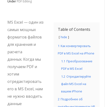
Under
PDF Editing
MS Excel — один из
Table of Contents
самых мощных
форматов файлов
hide
для хранения и
1
Как конвертировать
расчета
PDF в MS Excel на iPhone
данных. Когда мы
1.1
Преобразование
получаем PDF и
PDF в MS Excel
хотим
1.2
Отредактируйте
отредактировать
файл MS Excel на
его в MS Excel, нам
вашем iPhone
не нужно вводить
2
Подробнее об
данные
онлайн-инструментах VP