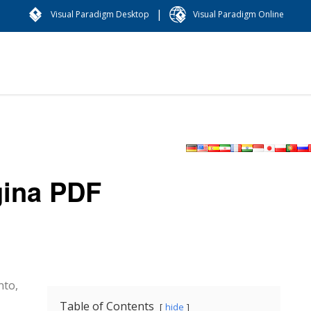
|
Visual Paradigm Desktop
Visual Paradigm Online
gina PDF
to,
Table of Contents
hide