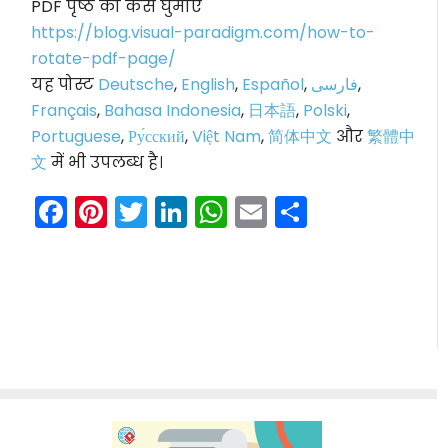
PDF पृष्ठ को कैसे घुमाएं
https://blog.visual-paradigm.com/how-to-
rotate-pdf-page/
यह पोस्ट
Deutsche
,
English
,
Español
,
فارسی
,
Français
,
Bahasa Indonesia
,
日本語
,
Polski
,
Portuguese
,
Ру́сский
,
Việt Nam
,
简体中文
और
繁體中
文
में भी उपलब्ध है।
Facebook
Pinterest
Twitter
LinkedIn
WhatsApp
Email
Share