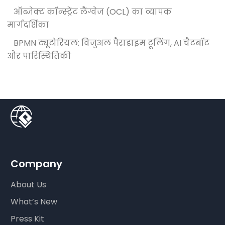
ऑब्जेक्ट कॉन्स्ट्रेंट लैंग्वेज (OCL) का व्यापक
मार्गदर्शिका
BPMN ट्यूटोरियल: विजुअल पैराडाइम टूलिंग, AI चैटबॉट
और पारिस्थितिकी
Company
About Us
What’s New
Press Kit