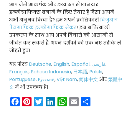
आप जैसे आकर्षक और दृश्य रूप से शानदार
इन्फोग्राफिक्स बनाने के लिए तैयार हैं जैसा आपने
अभी अनुभव किया है? हम अपने क्रांतिकारी
विजुअल
पैराग्राफिक इन्फोग्राफिक मेकर
! इस शक्तिशाली
उपकरण के साथ आप अपने विचारों को आसानी से
जीवंत कर सकते हैं, अपने दर्शकों को एक नए तरीके से
जोड़ते हुए।
यह पोस्ट
Deutsche
,
English
,
Español
,
فارسی
,
Français
,
Bahasa Indonesia
,
日本語
,
Polski
,
Portuguese
,
Ру́сский
,
Việt Nam
,
简体中文
और
繁體中
文
में भी उपलब्ध है।
Facebook
Pinterest
Twitter
LinkedIn
WhatsApp
Email
Share