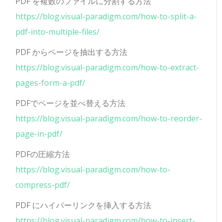
PDF を複数のファイルに分割する方法
https://blog.visual-paradigm.com/how-to-split-a-
pdf-into-multiple-files/
PDF からページを抽出する方法
https://blog.visual-paradigm.com/how-to-extract-
pages-form-a-pdf/
PDFでページを並べ替える方法
https://blog.visual-paradigm.com/how-to-reorder-
page-in-pdf/
PDFの圧縮方法
https://blog.visual-paradigm.com/how-to-
compress-pdf/
PDF にハイパーリンクを挿入する方法
https://blog.visual-paradigm.com/how-to-insert-