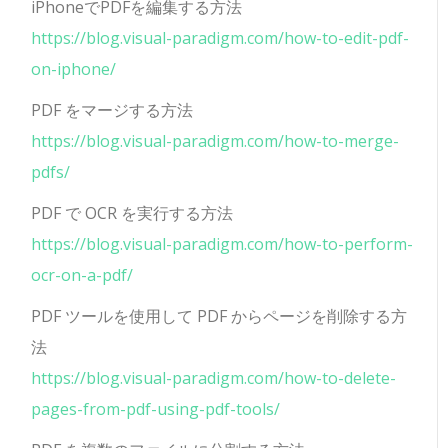
iPhoneでPDFを編集する方法
https://blog.visual-paradigm.com/how-to-edit-pdf-
on-iphone/
PDF をマージする方法
https://blog.visual-paradigm.com/how-to-merge-
pdfs/
PDF で OCR を実行する方法
https://blog.visual-paradigm.com/how-to-perform-
ocr-on-a-pdf/
PDF ツールを使用して PDF からページを削除する方
法
https://blog.visual-paradigm.com/how-to-delete-
pages-from-pdf-using-pdf-tools/