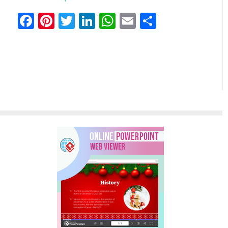
Facebook
Pinterest
Twitter
LinkedIn
WhatsApp
Email
共
有