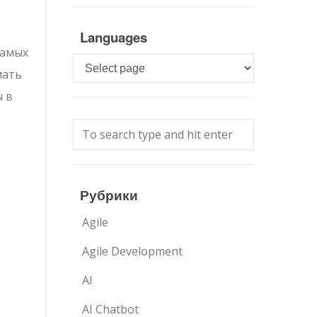
Languages
самых
Languages
мать
ы в
Рубрики
Agile
Agile Development
AI
AI Chatbot