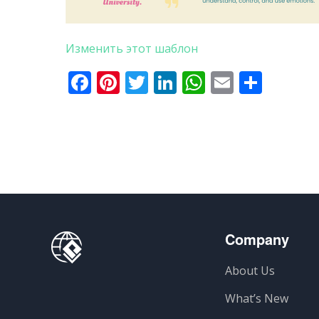
Изменить этот шаблон
Facebook
Pinterest
Twitter
LinkedIn
WhatsApp
Email
Отпр
Company
About Us
What’s New