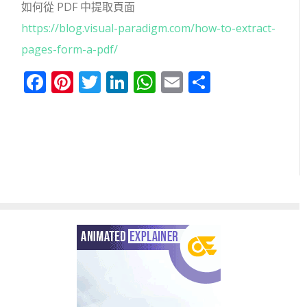
如何從 PDF 中提取頁面
https://blog.visual-paradigm.com/how-to-extract-
pages-form-a-pdf/
Facebook
Pinterest
Twitter
LinkedIn
WhatsApp
Email
分
享