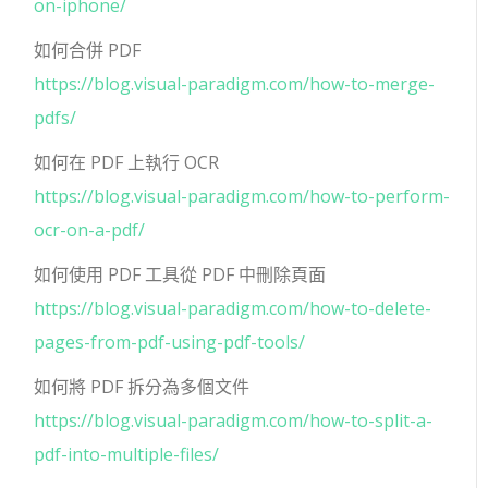
on-iphone/
如何合併 PDF
https://blog.visual-paradigm.com/how-to-merge-
pdfs/
如何在 PDF 上執行 OCR
https://blog.visual-paradigm.com/how-to-perform-
ocr-on-a-pdf/
如何使用 PDF 工具從 PDF 中刪除頁面
https://blog.visual-paradigm.com/how-to-delete-
pages-from-pdf-using-pdf-tools/
如何將 PDF 拆分為多個文件
https://blog.visual-paradigm.com/how-to-split-a-
pdf-into-multiple-files/