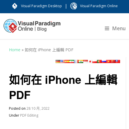
|
Visual Paradigm Desktop
Visual Paradigm Online
Menu
Home
»
如何在 iPhone 上編輯 PDF
如何在 iPhone 上編輯
PDF
Posted on
28 10 月, 2022
Under
PDF Editing