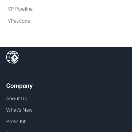
VP Pipeline
VPasCode
Company
About Us
What’s New
Press Kit